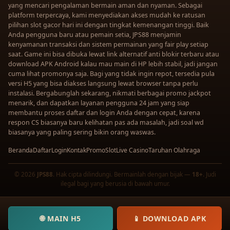
yang mencari pengalaman bermain aman dan nyaman. Sebagai
platform terpercaya, kami menyediakan akses mudah ke ratusan
pilihan slot gacor hari ini dengan tingkat kemenangan tinggi. Baik
Anda pengguna baru atau pemain setia, JPS88 menjamin
kenyamanan transaksi dan sistem permainan yang fair play setiap
saat. Game ini bisa dibuka lewat link alternatif anti blokir terbaru atau
download APK Android kalau mau main di HP lebih stabil, jadi jangan
cuma lihat promonya saja. Bagi yang tidak ingin repot, tersedia pula
versi H5 yang bisa diakses langsung lewat browser tanpa perlu
instalasi. Bergabunglah sekarang, nikmati berbagai promo jackpot
menarik, dan dapatkan layanan pengguna 24 jam yang siap
membantu proses daftar dan login Anda dengan cepat, karena
respon CS biasanya baru kelihatan pas ada masalah, jadi soal wd
biasanya yang paling sering bikin orang waswas.
Beranda
Daftar
Login
Kontak
Promo
Slot
Live Casino
Taruhan Olahraga
© 2026
JPS88
. Hak cipta dilindungi. Bermainlah dengan bijak —
18+
. Judi
ilegal bagi yang berusia di bawah umur.
🌐 MAIN H5
📱 DOWNLOAD APK