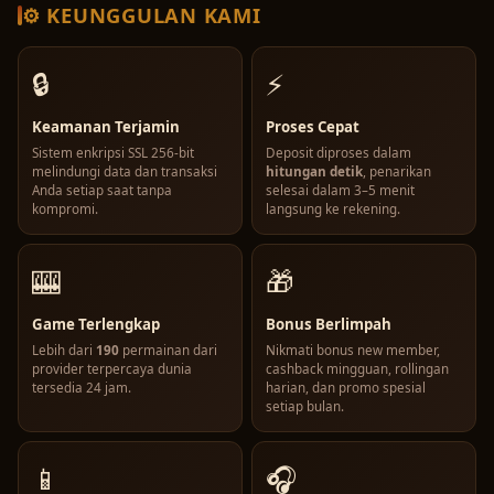
⚙️ KEUNGGULAN KAMI
🔒
⚡
Keamanan Terjamin
Proses Cepat
Sistem enkripsi SSL 256-bit
Deposit diproses dalam
melindungi data dan transaksi
hitungan detik
, penarikan
Anda setiap saat tanpa
selesai dalam 3–5 menit
kompromi.
langsung ke rekening.
🎰
🎁
Game Terlengkap
Bonus Berlimpah
Lebih dari
190
permainan dari
Nikmati bonus new member,
provider terpercaya dunia
cashback mingguan, rollingan
tersedia 24 jam.
harian, dan promo spesial
setiap bulan.
📱
🎧