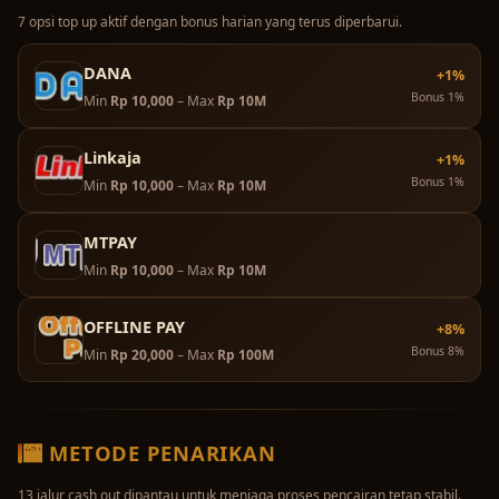
KOMENTAR YANG MENARIK AGAR MEMBANTU
7 opsi top up aktif dengan bonus harian yang terus diperbarui.
ANDA MENERIMA BONUS LIKE TAMBAHAN !!
CONTOH : AYOK BERGABUNG GAME GACOR
SEASIA DAN TERPECAYA DIINDONEISA
DANA
+1%
h5.jps88c.com
Bonus 1%
Min
Rp 10,000
– Max
Rp 10M
Linkaja
+1%
Bonus 1%
Min
Rp 10,000
– Max
Rp 10M
MTPAY
Min
Rp 10,000
– Max
Rp 10M
OFFLINE PAY
+8%
Bonus 8%
Min
Rp 20,000
– Max
Rp 100M
🏧 METODE PENARIKAN
13 jalur cash out dipantau untuk menjaga proses pencairan tetap stabil.