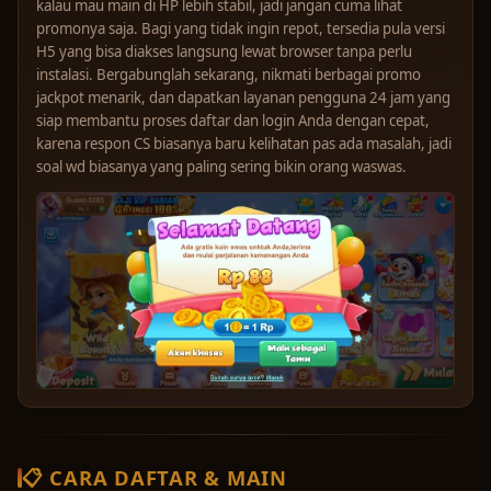
kalau mau main di HP lebih stabil, jadi jangan cuma lihat
promonya saja. Bagi yang tidak ingin repot, tersedia pula versi
H5 yang bisa diakses langsung lewat browser tanpa perlu
instalasi. Bergabunglah sekarang, nikmati berbagai promo
jackpot menarik, dan dapatkan layanan pengguna 24 jam yang
siap membantu proses daftar dan login Anda dengan cepat,
karena respon CS biasanya baru kelihatan pas ada masalah, jadi
soal wd biasanya yang paling sering bikin orang waswas.
📋 CARA DAFTAR & MAIN