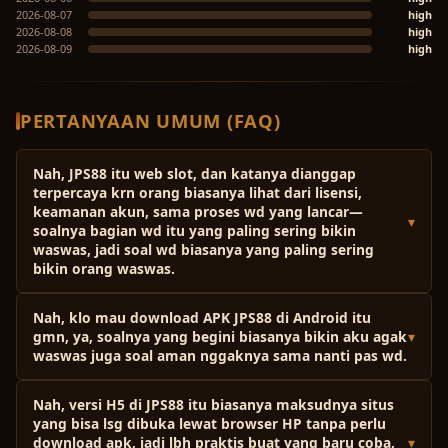
2026-08-07
high
2026-08-08
high
2026-08-09
high
PERTANYAAN UMUM (FAQ)
Nah, JPS88 itu web slot, dan katanya dianggap
terpercaya krn orang biasanya lihat dari lisensi,
keamanan akun, sama proses wd yang lancar—
soalnya bagian wd itu yang paling sering bikin
waswas, jadi soal wd biasanya yang paling sering
bikin orang waswas.
Nah, klo mau download APK JPS88 di Android itu
gmn, ya, soalnya yang begini biasanya bikin aku agak
waswas juga soal aman nggaknya sama nanti pas wd.
Nah, versi H5 di JPS88 itu biasanya maksudnya situs
yang bisa lsg dibuka lewat browser HP tanpa perlu
download apk, jadi lbh praktis buat yang baru coba,