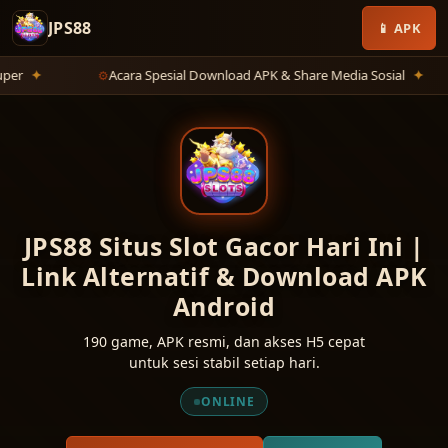
JPS88
📱 APK
✦
Acara Spesial Download APK & Share Media Sosial
✦
JPS88 Situs Slot Gacor Hari Ini |
Link Alternatif & Download APK
Android
190 game, APK resmi, dan akses H5 cepat
untuk sesi stabil setiap hari.
ONLINE