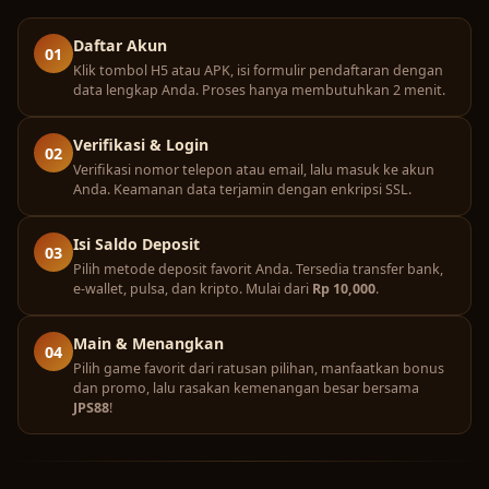
Daftar Akun
01
Klik tombol H5 atau APK, isi formulir pendaftaran dengan
data lengkap Anda. Proses hanya membutuhkan 2 menit.
Verifikasi & Login
02
Verifikasi nomor telepon atau email, lalu masuk ke akun
Anda. Keamanan data terjamin dengan enkripsi SSL.
Isi Saldo Deposit
03
Pilih metode deposit favorit Anda. Tersedia transfer bank,
e-wallet, pulsa, dan kripto. Mulai dari
Rp 10,000
.
Main & Menangkan
04
Pilih game favorit dari ratusan pilihan, manfaatkan bonus
dan promo, lalu rasakan kemenangan besar bersama
JPS88
!