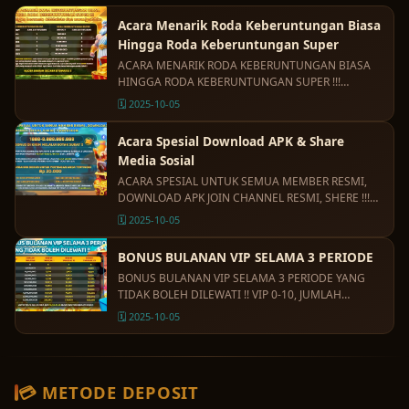
Acara Menarik Roda Keberuntungan Biasa
Hingga Roda Keberuntungan Super
ACARA MENARIK RODA KEBERUNTUNGAN BIASA
HINGGA RODA KEBERUNTUNGAN SUPER !!!
gabungan bersama 4892slots dan www.jps88.co.
🗓 2025-10-05
RODA KEBERUNTUNGAN BIASA: Deposit 50k (1
putaran), 100k (2), 500k (3), 1000k (5), 2000k (8),
Acara Spesial Download APK & Share
5000k (10). RODA KEBERUNTUNGAN SUPER:
Media Sosial
Deposit 500k (1), 1000k (2), 5000k (3), 10000k (5),
50000k (8), 100000k (10). Kuota dikirim secara
ACARA SPESIAL UNTUK SEMUA MEMBER RESMI,
otomatis.
DOWNLOAD APK JOIN CHANNEL RESMI, SHERE !!!
DAPATKAN 1888-8.888.888.888 BONUS DI KIRIM
🗓 2025-10-05
MELALUI KOTAK SURAT !! STEP PERTAMA
DOWNLOAD APK KAMI DAN JOIN CHANNEL KAMI
BONUS BULANAN VIP SELAMA 3 PERIODE
LALU LIKE DAN BAGIKAN POSTINGAN DI FB,
BONUS BULANAN VIP SELAMA 3 PERIODE YANG
TWITTER, IG, TIKTOK DAN LAINNYA. BERIKAN
TIDAK BOLEH DILEWATI !! VIP 0-10, JUMLAH
TANGKAPAN LAYAR ANDA KEPADA LAYANAN 24JAM
TARUHAN, BONUS TANGGAL 1, BONUS TANGGAL
/ ADMIN KESAYANGAN ANDA BAHWA ANDA TELAH
🗓 2025-10-05
10, BONUS TANGGAL 20. AKTIVITAS DI MULAI
BERHASIL MEMENUHI PERSYARATAN PADA STEP
PADA JAM 06.00-23.59 ANDA DAPAT MENIKMATI
AWAL. TAMBAHAN BONUS UNTUK POSTINGAN
BONUS.
ANDA TERTINGGI Rp 20.000. 10+ LIKE DPTKAN
2000, 30+ LIKE DPTKAN 5000, 50+ LIKE DPTKAN
💳 METODE DEPOSIT
10.000, 100+ LIKE DPTKAN 20.000. BERIKAN